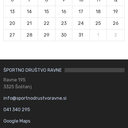
13
14
15
16
17
18
19
20
21
22
23
24
25
26
27
28
29
30
31
1
2
ŠPORTNO DRUŠTVO RAVNE
Ravne 195
3325 Šoštanj
info@sportnodrustvoravne.si
041 340 295
Google Maps