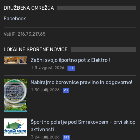
DRUŽBENA OMREŽJA
Facebook
Vaš IP: 216.73.217.65
LOKALNE ŠPORTNE NOVICE
Začni svojo športno pot z Elektro !
3. avgust, 2026
ELE
Nabirajmo borovnice pravilno in odgovorno!
30. julij, 2026
PD
Športno poletje pod Smrekovcem - prvi sklop
aktivnosti
24. julij, 2026
ŠZŠ