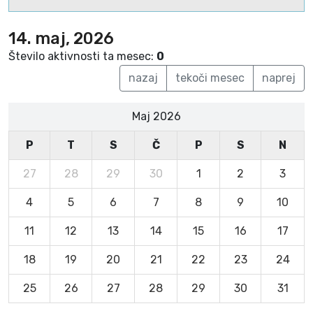
14. maj, 2026
Število aktivnosti ta mesec:
0
nazaj
tekoči mesec
naprej
Maj 2026
P
T
S
Č
P
S
N
27
28
29
30
1
2
3
4
5
6
7
8
9
10
11
12
13
14
15
16
17
18
19
20
21
22
23
24
25
26
27
28
29
30
31