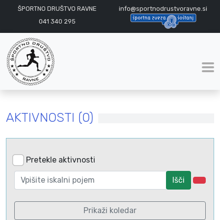
ŠPORTNO DRUŠTVO RAVNE
info@sportnodrustvoravne.si
041 340 295
AKTIVNOSTI (0)
Pretekle aktivnosti
Išči
Prikaži koledar