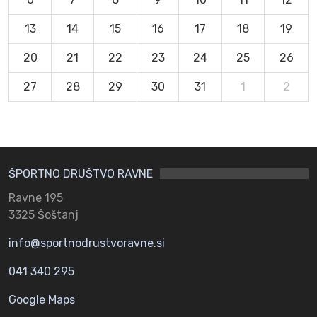
13
14
15
16
17
18
19
20
21
22
23
24
25
26
27
28
29
30
31
1
2
ŠPORTNO DRUŠTVO RAVNE
Ravne 195
3325 Šoštanj
info@sportnodrustvoravne.si
041 340 295
Google Maps