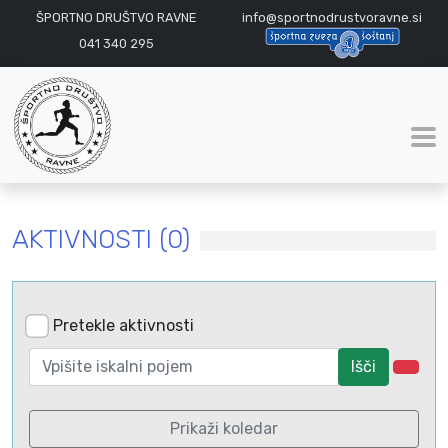
ŠPORTNO DRUŠTVO RAVNE
info@sportnodrustvoravne.si
041 340 295
AKTIVNOSTI (0)
Pretekle aktivnosti
Išči
Prikaži koledar