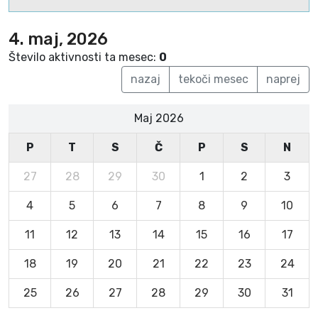
4. maj, 2026
Število aktivnosti ta mesec:
0
nazaj
tekoči mesec
naprej
Maj 2026
P
T
S
Č
P
S
N
27
28
29
30
1
2
3
4
5
6
7
8
9
10
11
12
13
14
15
16
17
18
19
20
21
22
23
24
25
26
27
28
29
30
31