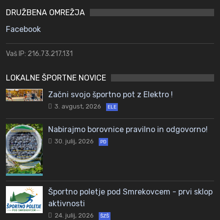
DRUŽBENA OMREŽJA
Facebook
Vaš IP: 216.73.217.131
LOKALNE ŠPORTNE NOVICE
Začni svojo športno pot z Elektro !
3. avgust, 2026
ELE
Nabirajmo borovnice pravilno in odgovorno!
30. julij, 2026
PD
Športno poletje pod Smrekovcem - prvi sklop
aktivnosti
24. julij, 2026
ŠZŠ