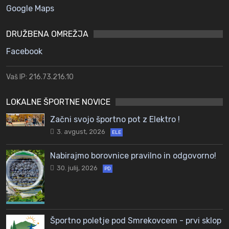
Google Maps
DRUŽBENA OMREŽJA
Facebook
Vaš IP: 216.73.216.10
LOKALNE ŠPORTNE NOVICE
Začni svojo športno pot z Elektro !
3. avgust, 2026
ELE
Nabirajmo borovnice pravilno in odgovorno!
30. julij, 2026
PD
Športno poletje pod Smrekovcem - prvi sklop