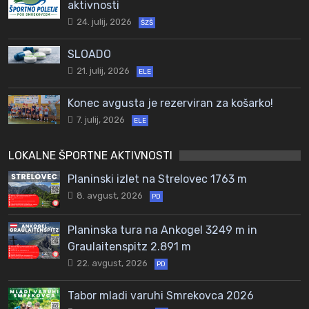
aktivnosti
24. julij, 2026
ŠZŠ
SLOADO
21. julij, 2026
ELE
Konec avgusta je rezerviran za košarko!
7. julij, 2026
ELE
LOKALNE ŠPORTNE AKTIVNOSTI
Planinski izlet na Strelovec 1763 m
8. avgust, 2026
PD
Planinska tura na Ankogel 3249 m in
Graulaitenspitz 2.891 m
22. avgust, 2026
PD
Tabor mladi varuhi Smrekovca 2026