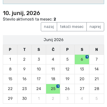
10. junij, 2026
Število aktivnosti ta mesec:
2
nazaj
tekoči mesec
naprej
Junij 2026
P
T
S
Č
P
S
N
1
1
2
3
4
5
6
7
8
9
10
11
12
13
14
15
16
17
18
19
20
21
1
22
23
24
25
26
27
28
29
30
1
2
3
4
5