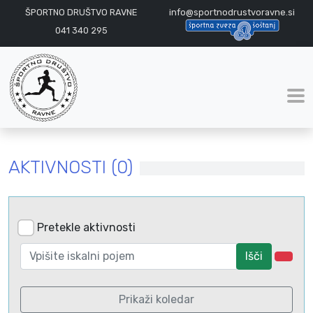
ŠPORTNO DRUŠTVO RAVNE
info@sportnodrustvoravne.si
041 340 295
AKTIVNOSTI (0)
Pretekle aktivnosti
Išči
Prikaži koledar