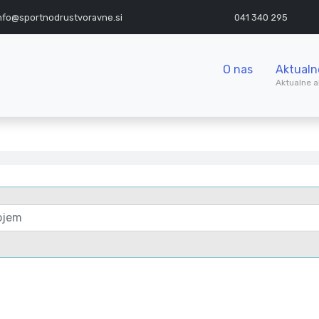
nfo@sportnodrustvoravne.si
041 340 295
O nas
Aktualn
Aktualne a