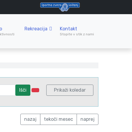
o
Rekreacija
Kontakt
ktivnosti
Stopite v stik z nami
Išči
Prikaži koledar
nazaj
tekoči mesec
naprej