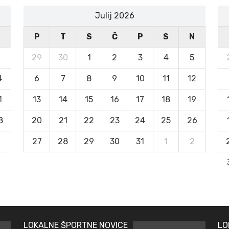
Julij 2026
N
P
T
S
Č
P
S
N
29
30
1
2
3
4
5
4
6
7
8
9
10
11
12
1
13
14
15
16
17
18
19
8
20
21
22
23
24
25
26
27
28
29
30
31
1
2
LOKALNE ŠPORTNE NOVICE
LO