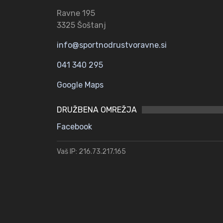
Ravne 195
3325 Šoštanj
info@sportnodrustvoravne.si
041 340 295
Google Maps
DRUŽBENA OMREŽJA
Facebook
Vaš IP: 216.73.217.165