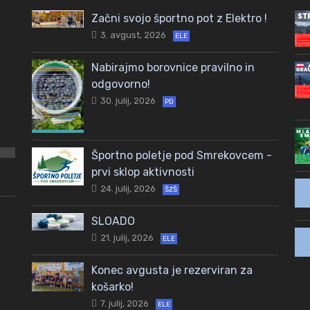
Začni svojo športno pot z Elektro !
3. avgust, 2026
ELE
Nabirajmo borovnice pravilno in
odgovorno!
30. julij, 2026
PD
Športno poletje pod Smrekovcem -
prvi sklop aktivnosti
24. julij, 2026
ŠZŠ
SLOADO
21. julij, 2026
ELE
Konec avgusta je rezerviran za
košarko!
7. julij, 2026
ELE