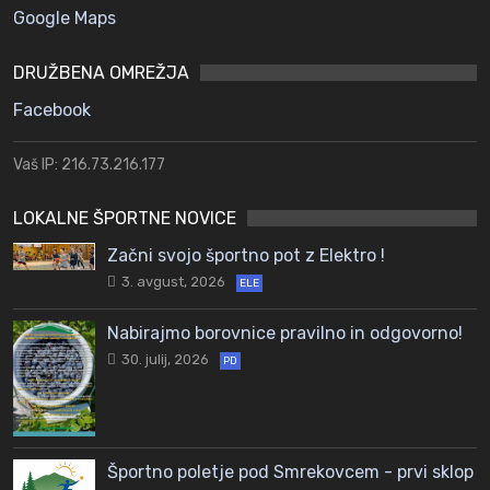
Google Maps
DRUŽBENA OMREŽJA
Facebook
Vaš IP: 216.73.216.177
LOKALNE ŠPORTNE NOVICE
Začni svojo športno pot z Elektro !
3. avgust, 2026
ELE
Nabirajmo borovnice pravilno in odgovorno!
30. julij, 2026
PD
Športno poletje pod Smrekovcem - prvi sklop