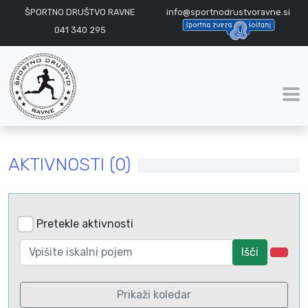
ŠPORTNO DRUŠTVO RAVNE
info@sportnodrustvoravne.si
041 340 295
AKTIVNOSTI (0)
Pretekle aktivnosti
Išči
Prikaži koledar