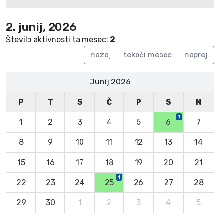
2. junij, 2026
Število aktivnosti ta mesec:
2
nazaj
tekoči mesec
naprej
Junij 2026
P
T
S
Č
P
S
N
1
1
2
3
4
5
6
7
8
9
10
11
12
13
14
15
16
17
18
19
20
21
1
22
23
24
25
26
27
28
29
30
1
2
3
4
5