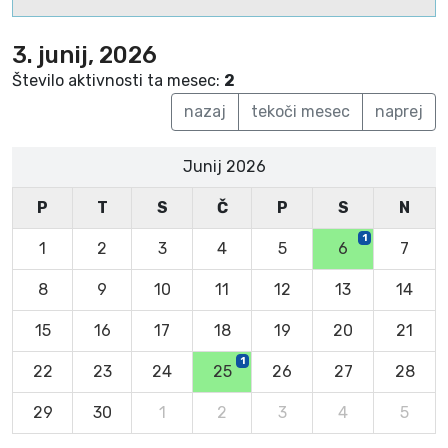
3. junij, 2026
Število aktivnosti ta mesec:
2
nazaj
tekoči mesec
naprej
Junij 2026
P
T
S
Č
P
S
N
1
1
2
3
4
5
6
7
8
9
10
11
12
13
14
15
16
17
18
19
20
21
1
22
23
24
25
26
27
28
29
30
1
2
3
4
5