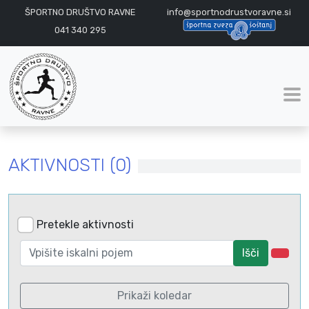
ŠPORTNO DRUŠTVO RAVNE
info@sportnodrustvoravne.si
041 340 295
AKTIVNOSTI (0)
Pretekle aktivnosti
Išči
Prikaži koledar