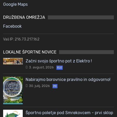
Google Maps
DRUŽBENA OMREŽJA
Facebook
Vaš IP: 216.73.217.162
LOKALNE ŠPORTNE NOVICE
Začni svojo športno pot z Elektro !
3. avgust, 2026
ELE
Nabirajmo borovnice pravilno in odgovorno!
30. julij, 2026
PD
Športno poletje pod Smrekovcem - prvi sklop