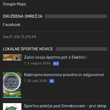
Google Maps
DRUŽBENA OMREŽJA
Facebook
Vaš IP: 216.73.216.94
LOKALNE ŠPORTNE NOVICE
Začni svojo športno pot z Elektro !
3. avgust, 2026
ELE
Nabirajmo borovnice pravilno in odgovorno!
30. julij, 2026
PD
Športno poletje pod Smrekovcem - prvi sklop