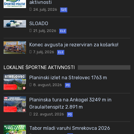
aktivnosti
24. julij, 2026
ŠZŠ
SLOADO
21. julij, 2026
ELE
Konec avgusta je rezerviran za košarko!
7. julij, 2026
ELE
LOKALNE ŠPORTNE AKTIVNOSTI
Planinski izlet na Strelovec 1763 m
8. avgust, 2026
PD
Planinska tura na Ankogel 3249 m in
Graulaitenspitz 2.891 m
22. avgust, 2026
PD
Tabor mladi varuhi Smrekovca 2026