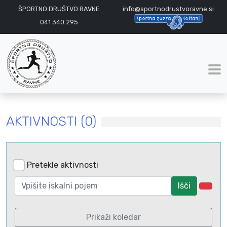
ŠPORTNO DRUŠTVO RAVNE
info@sportnodrustvoravne.si
041 340 295
AKTIVNOSTI (0)
Pretekle aktivnosti
Išči
Prikaži koledar