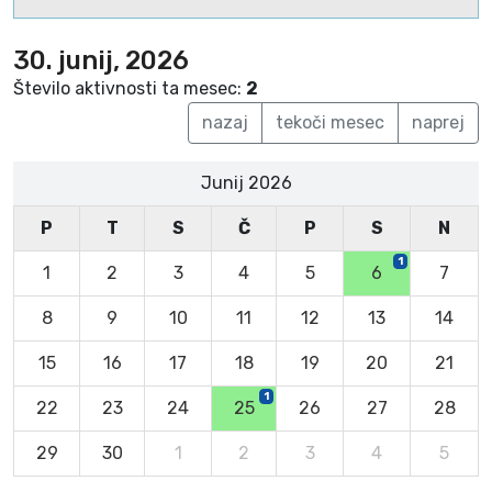
30. junij, 2026
Število aktivnosti ta mesec:
2
nazaj
tekoči mesec
naprej
Junij 2026
P
T
S
Č
P
S
N
1
1
2
3
4
5
6
7
8
9
10
11
12
13
14
15
16
17
18
19
20
21
1
22
23
24
25
26
27
28
29
30
1
2
3
4
5