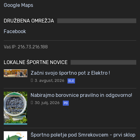
Google Maps
DRUŽBENA OMREŽJA
Facebook
Vaš IP: 216.73.216.188
LOKALNE ŠPORTNE NOVICE
Začni svojo športno pot z Elektro !
3. avgust, 2026
ELE
Nabirajmo borovnice pravilno in odgovorno!
30. julij, 2026
PD
Športno poletje pod Smrekovcem - prvi sklop