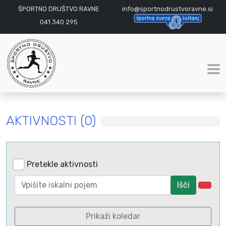
ŠPORTNO DRUŠTVO RAVNE
info@sportnodrustvoravne.si
041 340 295
AKTIVNOSTI (0)
Pretekle aktivnosti
Išči
Prikaži koledar