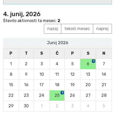
4. junij, 2026
Število aktivnosti ta mesec:
2
nazaj
tekoči mesec
naprej
Junij 2026
P
T
S
Č
P
S
N
1
1
2
3
4
5
6
7
8
9
10
11
12
13
14
15
16
17
18
19
20
21
1
22
23
24
25
26
27
28
29
30
1
2
3
4
5