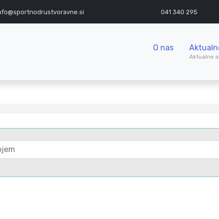
nfo@sportnodrustvoravne.si
041 340 295
O nas
Aktualn
Aktualne a