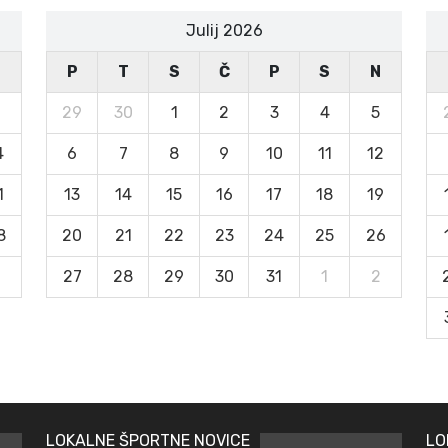
Julij 2026
N
P
T
S
Č
P
S
N
29
30
1
2
3
4
5
4
6
7
8
9
10
11
12
1
13
14
15
16
17
18
19
8
20
21
22
23
24
25
26
27
28
29
30
31
1
2
LOKALNE ŠPORTNE NOVICE
LO