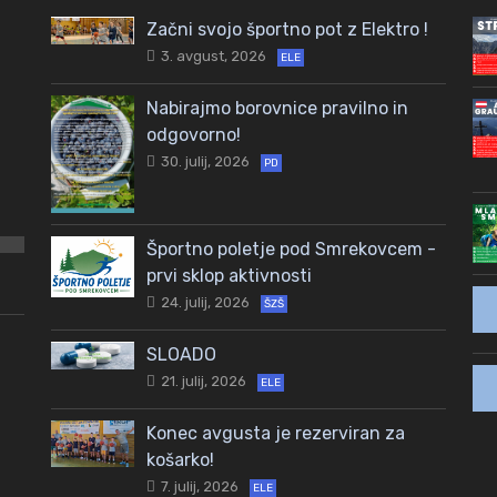
Začni svojo športno pot z Elektro !
3. avgust, 2026
ELE
Nabirajmo borovnice pravilno in
odgovorno!
30. julij, 2026
PD
Športno poletje pod Smrekovcem -
prvi sklop aktivnosti
24. julij, 2026
ŠZŠ
SLOADO
21. julij, 2026
ELE
Konec avgusta je rezerviran za
košarko!
7. julij, 2026
ELE