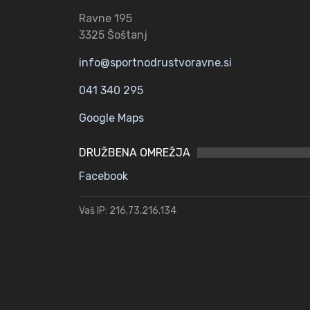
Ravne 195
3325 Šoštanj
info@sportnodrustvoravne.si
041 340 295
Google Maps
DRUŽBENA OMREŽJA
Facebook
Vaš IP: 216.73.216.134