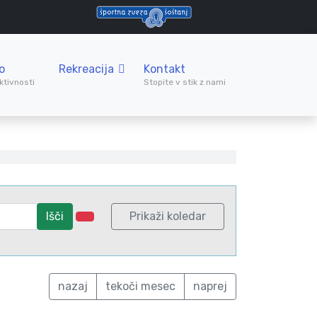
o
Rekreacija
Kontakt
ktivnosti
Stopite v stik z nami
Išči
Prikaži koledar
nazaj
tekoči mesec
naprej