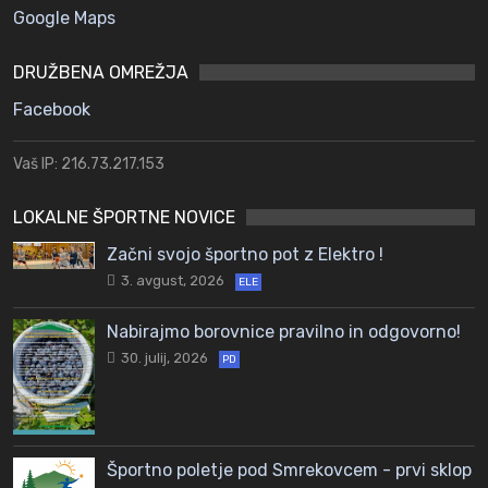
Google Maps
DRUŽBENA OMREŽJA
Facebook
Vaš IP: 216.73.217.153
LOKALNE ŠPORTNE NOVICE
Začni svojo športno pot z Elektro !
3. avgust, 2026
ELE
Nabirajmo borovnice pravilno in odgovorno!
30. julij, 2026
PD
Športno poletje pod Smrekovcem - prvi sklop