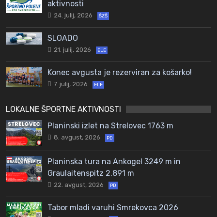
aktivnosti
24. julij, 2026
ŠZŠ
SLOADO
21. julij, 2026
ELE
Konec avgusta je rezerviran za košarko!
7. julij, 2026
ELE
LOKALNE ŠPORTNE AKTIVNOSTI
Planinski izlet na Strelovec 1763 m
8. avgust, 2026
PD
Planinska tura na Ankogel 3249 m in
Graulaitenspitz 2.891 m
22. avgust, 2026
PD
Tabor mladi varuhi Smrekovca 2026