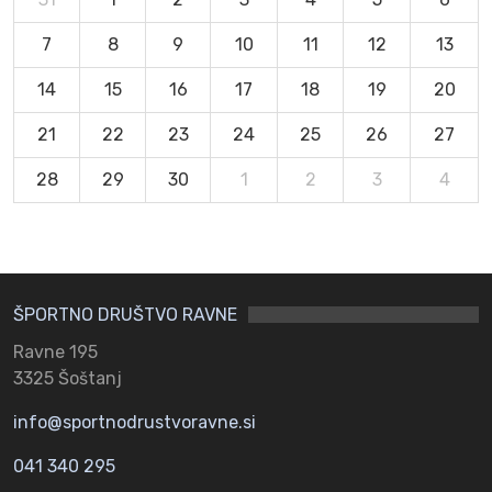
7
8
9
10
11
12
13
14
15
16
17
18
19
20
21
22
23
24
25
26
27
28
29
30
1
2
3
4
ŠPORTNO DRUŠTVO RAVNE
Ravne 195
3325 Šoštanj
info@sportnodrustvoravne.si
041 340 295