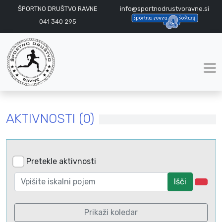
ŠPORTNO DRUŠTVO RAVNE
info@sportnodrustvoravne.si
041 340 295
AKTIVNOSTI (0)
Pretekle aktivnosti
Išči
Prikaži koledar