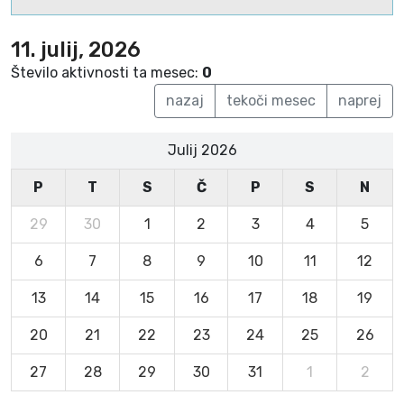
11. julij, 2026
Število aktivnosti ta mesec:
0
nazaj
tekoči mesec
naprej
Julij 2026
P
T
S
Č
P
S
N
29
30
1
2
3
4
5
6
7
8
9
10
11
12
13
14
15
16
17
18
19
20
21
22
23
24
25
26
27
28
29
30
31
1
2